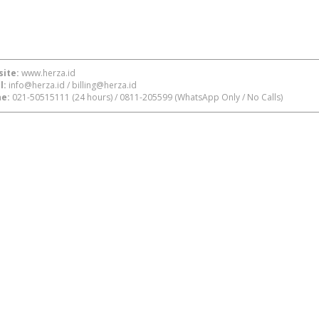
ite:
www.herza.id
l:
info@herza.id
/
billing@herza.id
e:
021-50515111
(24 hours) /
0811-205599
(WhatsApp Only / No Calls)