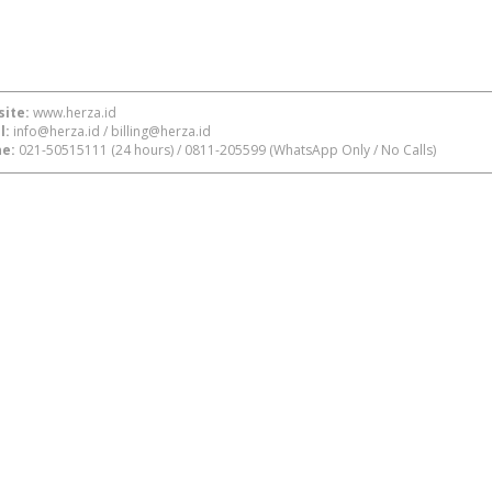
ite:
www.herza.id
l:
info@herza.id
/
billing@herza.id
e:
021-50515111
(24 hours) /
0811-205599
(WhatsApp Only / No Calls)