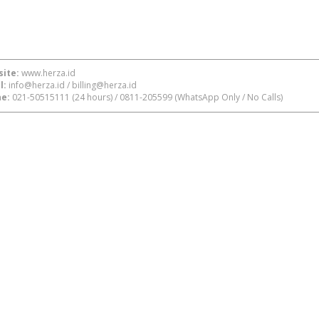
ite:
www.herza.id
l:
info@herza.id
/
billing@herza.id
e:
021-50515111
(24 hours) /
0811-205599
(WhatsApp Only / No Calls)