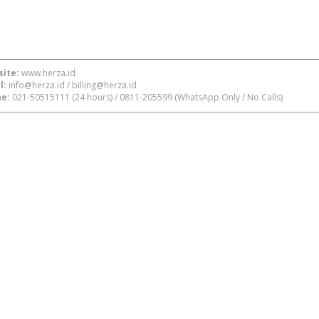
ite:
www.herza.id
l:
info@herza.id
/
billing@herza.id
e:
021-50515111
(24 hours) /
0811-205599
(WhatsApp Only / No Calls)