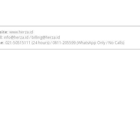
ite:
www.herza.id
l:
info@herza.id
/
billing@herza.id
e:
021-50515111
(24 hours) /
0811-205599
(WhatsApp Only / No Calls)