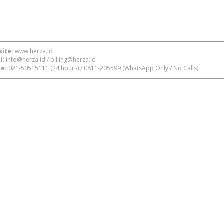
ite:
www.herza.id
l:
info@herza.id
/
billing@herza.id
e:
021-50515111
(24 hours) /
0811-205599
(WhatsApp Only / No Calls)