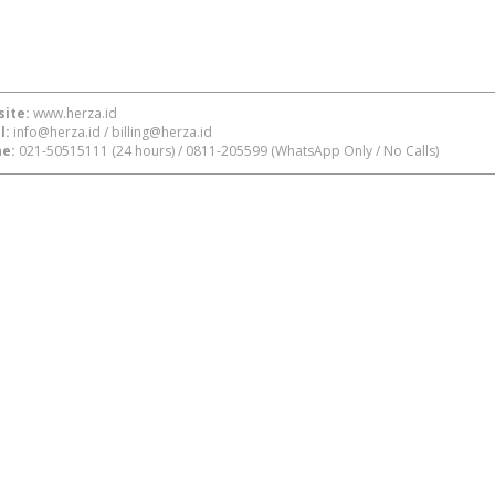
ite:
www.herza.id
l:
info@herza.id
/
billing@herza.id
e:
021-50515111
(24 hours) /
0811-205599
(WhatsApp Only / No Calls)