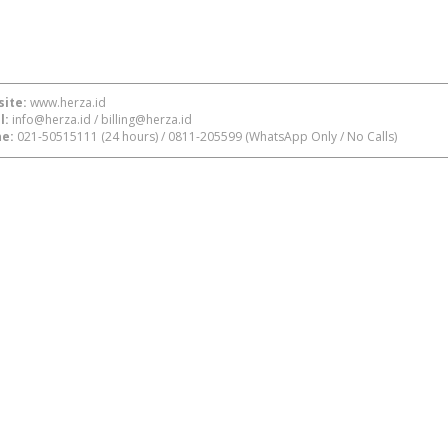
ite:
www.herza.id
l:
info@herza.id
/
billing@herza.id
e:
021-50515111
(24 hours) /
0811-205599
(WhatsApp Only / No Calls)