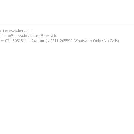
ite:
www.herza.id
l:
info@herza.id
/
billing@herza.id
e:
021-50515111
(24 hours) /
0811-205599
(WhatsApp Only / No Calls)