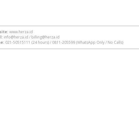
ite:
www.herza.id
l:
info@herza.id
/
billing@herza.id
e:
021-50515111
(24 hours) /
0811-205599
(WhatsApp Only / No Calls)