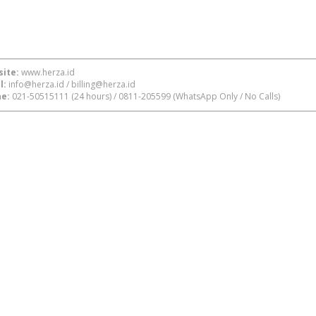
ite:
www.herza.id
l:
info@herza.id
/
billing@herza.id
e:
021-50515111
(24 hours) /
0811-205599
(WhatsApp Only / No Calls)